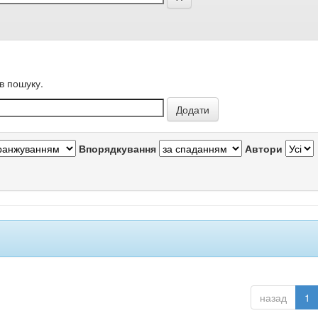
в пошуку.
Впорядкування
Автори
назад
1