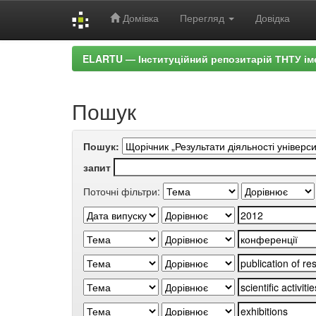
Домівка
Перегляд
Довідка
Skip
ELARTU — Інституційний репозитарій ТНТУ ім
navigation
Пошук
Пошук:
запит
Поточні фільтри: