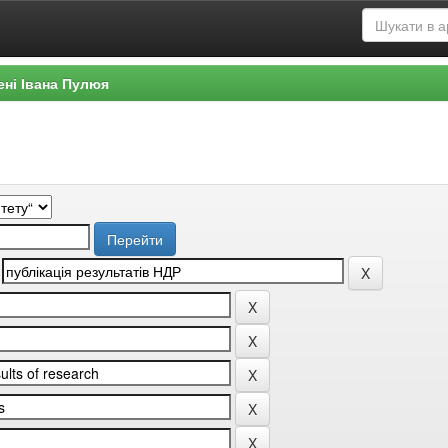
ені Івана Пулюя