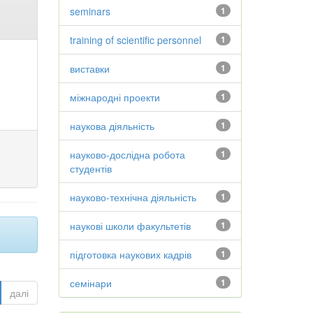
seminars
1
training of scientific personnel
1
виставки
1
міжнародні проекти
1
наукова діяльність
1
науково-дослідна робота
1
студентів
науково-технічна діяльність
1
наукові школи факультетів
1
підготовка наукових кадрів
1
семінари
1
далі