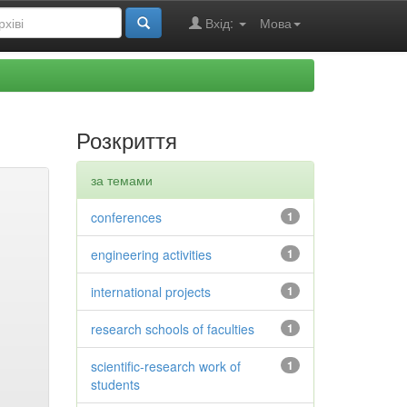
Вхід:
Мова
Розкриття
за темами
conferences
1
engineering activities
1
international projects
1
research schools of faculties
1
scientific-research work of
1
students