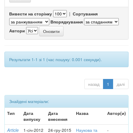
Вивести на сторінку
|
Сортування
Впорядкування
Автори
Результати 1-1 зі 1 (час пошуку: 0.001 секунди).
назад
1
далі
Знайдені матеріали:
Тип
Дата
Дата
Назва
Автор(и)
випуску
внесення
Article
1-січ-2012
24-гру-2015
Наукова та
-