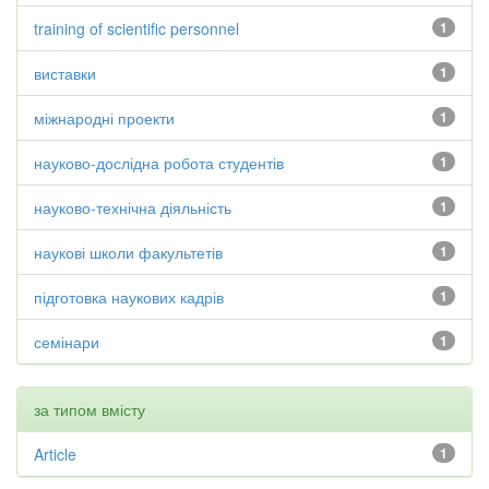
training of scientific personnel
1
виставки
1
міжнародні проекти
1
науково-дослідна робота студентів
1
науково-технічна діяльність
1
наукові школи факультетів
1
підготовка наукових кадрів
1
семінари
1
за типом вмісту
Article
1