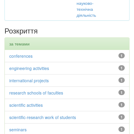
науково-
технічна
діяльність
Розкриття
за темами
conferences
1
engineering activities
1
international projects
1
research schools of faculties
1
scientific activities
1
scientific-research work of students
1
seminars
1