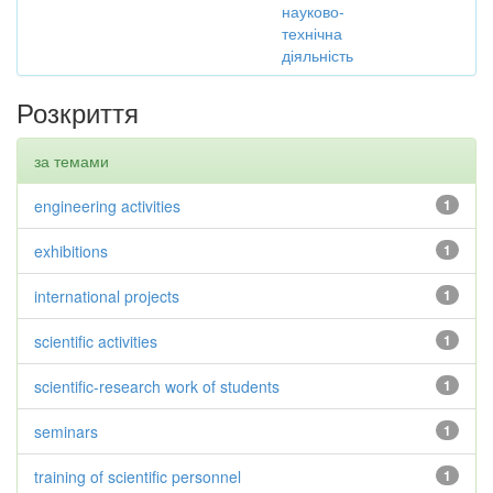
науково-
технічна
діяльність
Розкриття
за темами
engineering activities
1
exhibitions
1
international projects
1
scientific activities
1
scientific-research work of students
1
seminars
1
training of scientific personnel
1