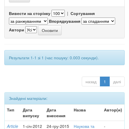
Вивести на сторінку
|
Сортування
Впорядкування
Автори
Результати 1-1 зі 1 (час пошуку: 0.003 секунди).
назад
1
далі
Знайдені матеріали:
Тип
Дата
Дата
Назва
Автор(и)
випуску
внесення
Article
1-січ-2012
24-гру-2015
Наукова та
-