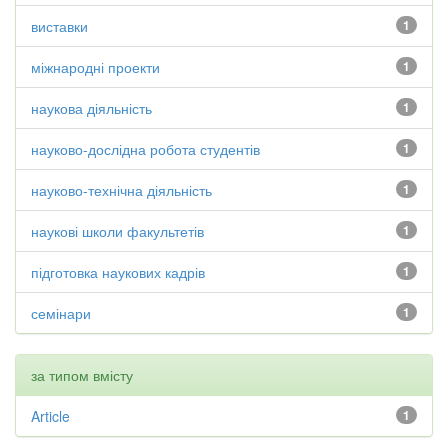
виставки
1
міжнародні проекти
1
наукова діяльність
1
науково-дослідна робота студентів
1
науково-технічна діяльність
1
наукові школи факультетів
1
підготовка наукових кадрів
1
семінари
1
за типом вмісту
Article
1