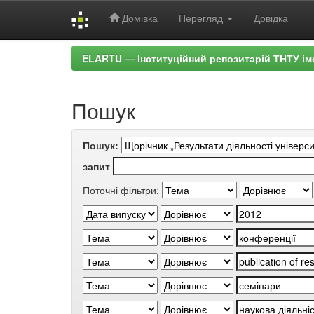
Домівка
Перегляд
Довідка
Skip
ELARTU — Інституційний репозитарій ТНТУ ім
navigation
Пошук
Пошук:
запит
Поточні фільтри: