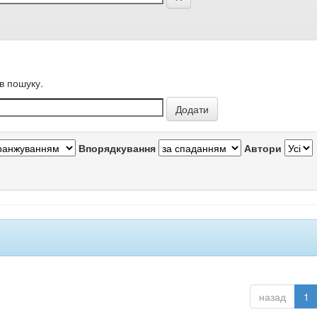
в пошуку.
Впорядкування
Автори
назад
1