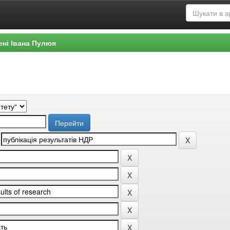
ені Івана Пулюя