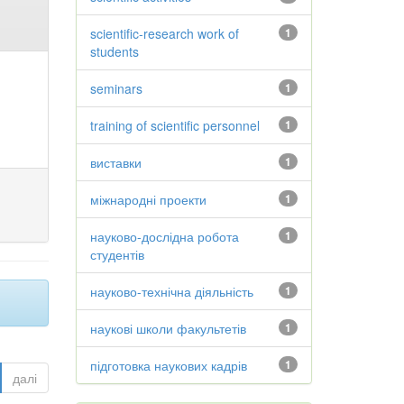
scientific-research work of
1
students
seminars
1
training of scientific personnel
1
виставки
1
міжнародні проекти
1
науково-дослідна робота
1
студентів
науково-технічна діяльність
1
наукові школи факультетів
1
підготовка наукових кадрів
1
далі