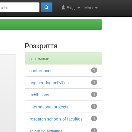
Вхід:
Мова
Розкриття
за темами
conferences
1
engineering activities
1
exhibitions
1
international projects
1
research schools of faculties
1
scientific activities
1