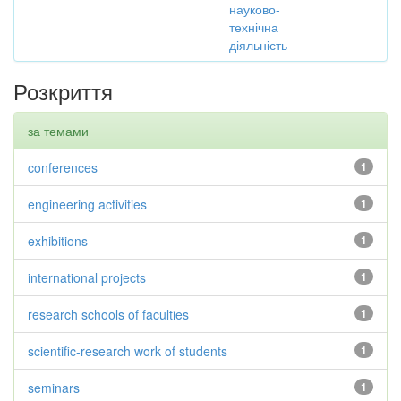
науково-
технічна
діяльність
Розкриття
за темами
conferences
1
engineering activities
1
exhibitions
1
international projects
1
research schools of faculties
1
scientific-research work of students
1
seminars
1