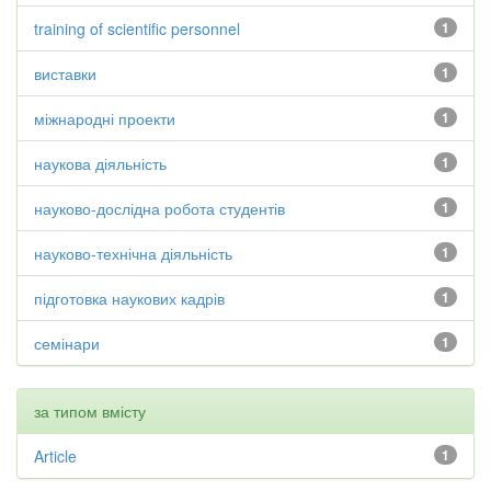
training of scientific personnel
1
виставки
1
міжнародні проекти
1
наукова діяльність
1
науково-дослідна робота студентів
1
науково-технічна діяльність
1
підготовка наукових кадрів
1
семінари
1
за типом вмісту
Article
1