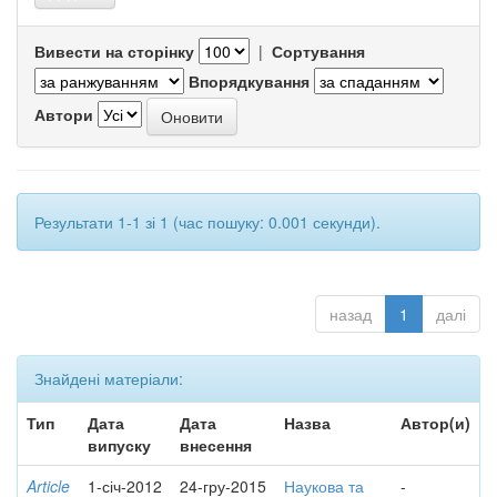
Вивести на сторінку
|
Сортування
Впорядкування
Автори
Результати 1-1 зі 1 (час пошуку: 0.001 секунди).
назад
1
далі
Знайдені матеріали:
Тип
Дата
Дата
Назва
Автор(и)
випуску
внесення
Article
1-січ-2012
24-гру-2015
Наукова та
-