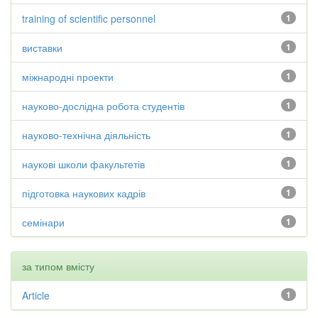
training of scientific personnel
1
виставки
1
міжнародні проекти
1
науково-дослідна робота студентів
1
науково-технічна діяльність
1
наукові школи факультетів
1
підготовка наукових кадрів
1
семінари
1
за типом вмісту
Article
1