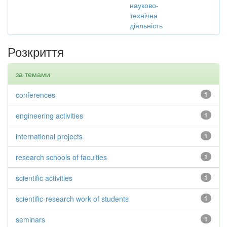
науково-
технічна
діяльність
Розкриття
за темами
conferences
1
engineering activities
1
international projects
1
research schools of faculties
1
scientific activities
1
scientific-research work of students
1
seminars
1