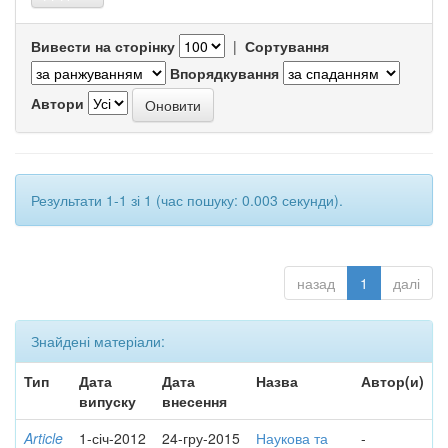
Вивести на сторінку
|
Сортування
Впорядкування
Автори
Результати 1-1 зі 1 (час пошуку: 0.003 секунди).
назад
1
далі
Знайдені матеріали:
Тип
Дата
Дата
Назва
Автор(и)
випуску
внесення
Article
1-січ-2012
24-гру-2015
Наукова та
-