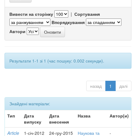
Вивести на сторінку
|
Сортування
Впорядкування
Автори
Результати 1-1 зі 1 (час пошуку: 0.002 секунди).
назад
1
далі
Знайдені матеріали:
Тип
Дата
Дата
Назва
Автор(и)
випуску
внесення
Article
1-січ-2012
24-гру-2015
Наукова та
-