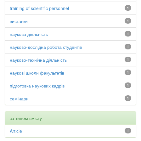
training of scientific personnel
1
виставки
1
наукова діяльність
1
науково-дослідна робота студентів
1
науково-технічна діяльність
1
наукові школи факультетів
1
підготовка наукових кадрів
1
семінари
1
за типом вмісту
Article
1