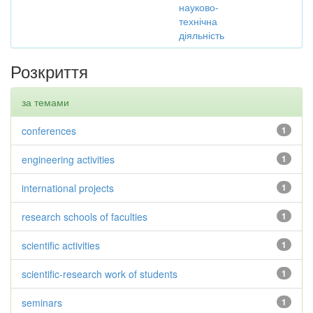
науково-
технічна
діяльність
Розкриття
за темами
conferences
1
engineering activities
1
international projects
1
research schools of faculties
1
scientific activities
1
scientific-research work of students
1
seminars
1