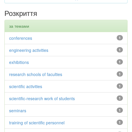
Розкриття
за темами
conferences
1
engineering activities
1
exhibitions
1
research schools of faculties
1
scientific activities
1
scientific-research work of students
1
seminars
1
training of scientific personnel
1