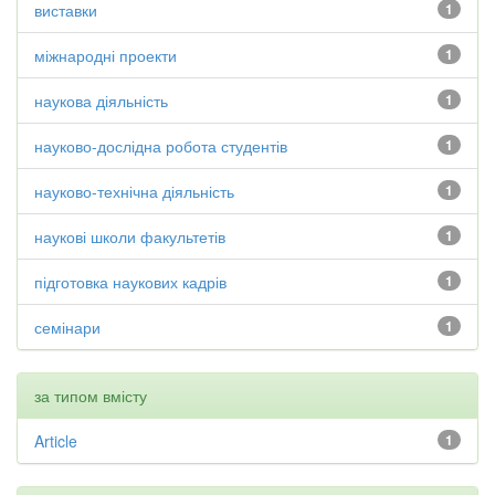
виставки
1
міжнародні проекти
1
наукова діяльність
1
науково-дослідна робота студентів
1
науково-технічна діяльність
1
наукові школи факультетів
1
підготовка наукових кадрів
1
семінари
1
за типом вмісту
Article
1