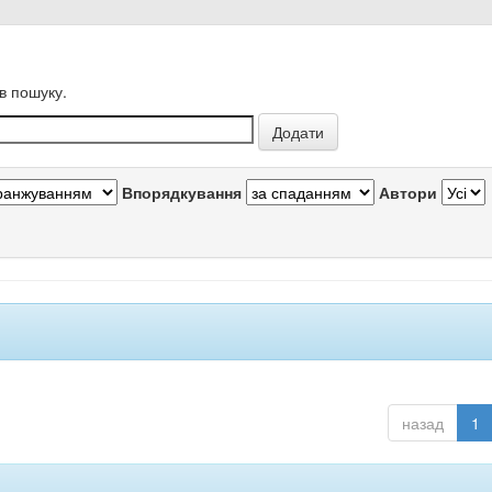
в пошуку.
Впорядкування
Автори
назад
1