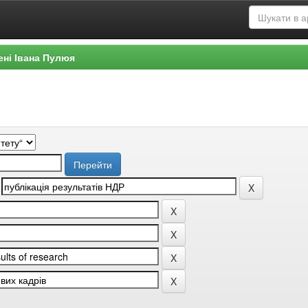
ені Івана Пулюя