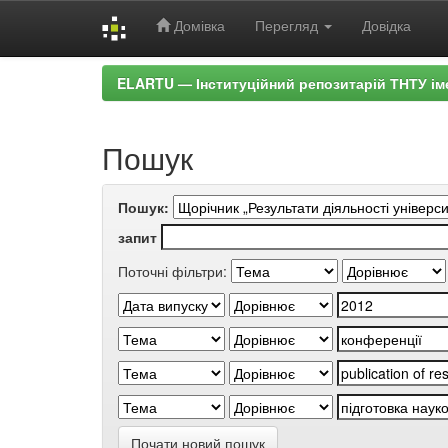
Домівка
Перегляд
Довідка
Skip
ELARTU — Інституційний репозитарій ТНТУ ім
navigation
Пошук
Пошук:
запит
Поточні фільтри:
Почати новий пошук