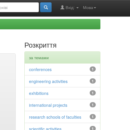
Вхід:
Мова
Розкриття
за темами
conferences
1
engineering activities
1
exhibitions
1
international projects
1
research schools of faculties
1
scientific activities
1