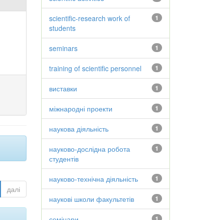
scientific-research work of
1
students
seminars
1
training of scientific personnel
1
виставки
1
міжнародні проекти
1
наукова діяльність
1
науково-дослідна робота
1
студентів
науково-технічна діяльність
1
далі
наукові школи факультетів
1
семінари
1