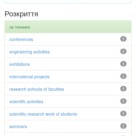
Розкриття
за темами
conferences
1
engineering activities
1
exhibitions
1
international projects
1
research schools of faculties
1
scientific activities
1
scientific-research work of students
1
seminars
1