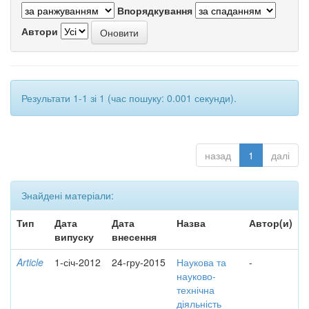
Впорядкування
Автори
Результати 1-1 зі 1 (час пошуку: 0.001 секунди).
назад
1
далі
Знайдені матеріали:
Тип
Дата
Дата
Назва
Автор(и)
випуску
внесення
Article
1-січ-2012
24-гру-2015
Наукова та
-
науково-
технічна
діяльність