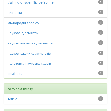
training of scientific personnel
1
виставки
1
міжнародні проекти
1
наукова діяльність
1
науково-технічна діяльність
1
наукові школи факультетів
1
підготовка наукових кадрів
1
семінари
1
за типом вмісту
Article
1