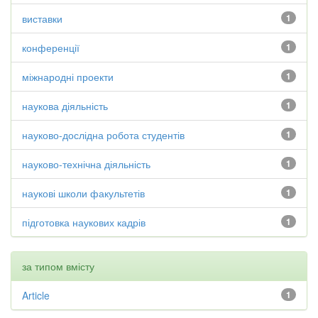
виставки
1
конференції
1
міжнародні проекти
1
наукова діяльність
1
науково-дослідна робота студентів
1
науково-технічна діяльність
1
наукові школи факультетів
1
підготовка наукових кадрів
1
за типом вмісту
Article
1