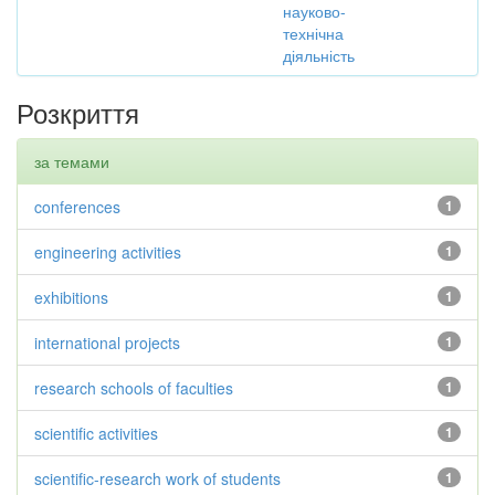
науково-
технічна
діяльність
Розкриття
за темами
conferences
1
engineering activities
1
exhibitions
1
international projects
1
research schools of faculties
1
scientific activities
1
scientific-research work of students
1