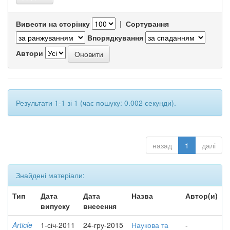
Вивести на сторінку
|
Сортування
Впорядкування
Автори
Результати 1-1 зі 1 (час пошуку: 0.002 секунди).
назад
1
далі
Знайдені матеріали:
Тип
Дата
Дата
Назва
Автор(и)
випуску
внесення
Article
1-січ-2011
24-гру-2015
Наукова та
-