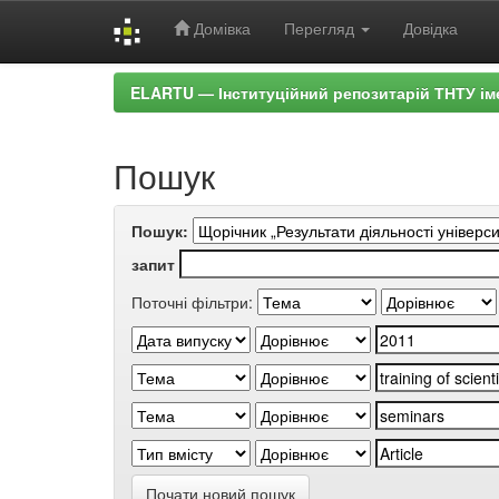
Домівка
Перегляд
Довідка
Skip
ELARTU — Інституційний репозитарій ТНТУ ім
navigation
Пошук
Пошук:
запит
Поточні фільтри:
Почати новий пошук