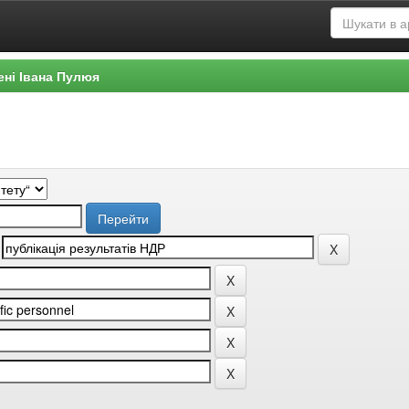
ені Івана Пулюя