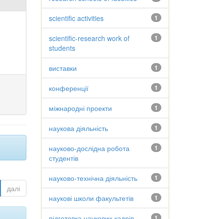
scientific activities
1
scientific-research work of
1
students
виставки
1
конференції
1
міжнародні проекти
1
наукова діяльність
1
науково-дослідна робота
1
студентів
науково-технічна діяльність
1
далі
наукові школи факультетів
1
підготовка наукових кадрів
1