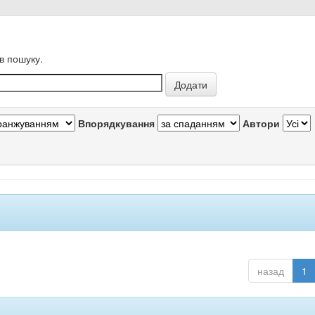
в пошуку.
Впорядкування
Автори
назад
1