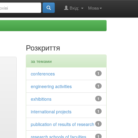
Вхід:
Мова
Розкриття
за темами
conferences
1
engineering activities
1
exhibitions
1
international projects
1
publication of results of research
1
research schools of faculties
1