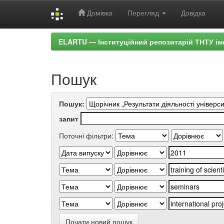
Домівка
Перегляд
Довідка
Skip
ELARTU — Інституційний репозитарій ТНТУ ім
navigation
Пошук
Пошук:
запит
Поточні фільтри:
Почати новий пошук