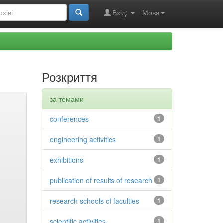
Вхід:
Мова
Розкриття
за темами
conferences
1
engineering activities
1
exhibitions
1
publication of results of research
1
research schools of faculties
1
scientific activities
1