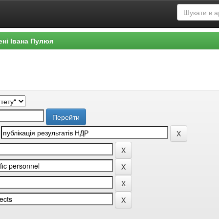
ені Івана Пулюя