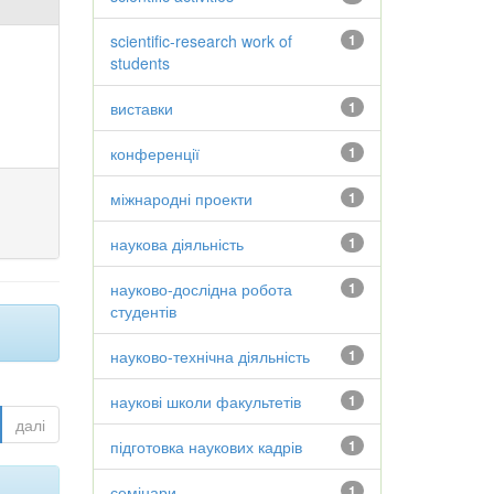
scientific-research work of
1
students
виставки
1
конференції
1
міжнародні проекти
1
наукова діяльність
1
науково-дослідна робота
1
студентів
науково-технічна діяльність
1
наукові школи факультетів
1
далі
підготовка наукових кадрів
1
семінари
1