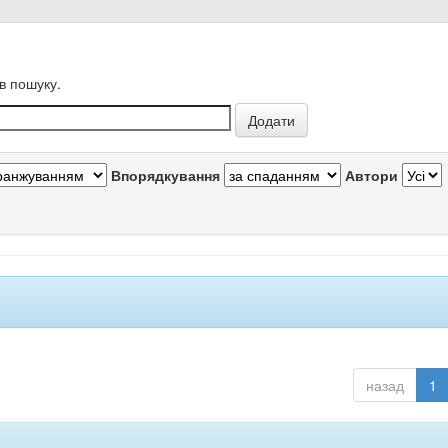
в пошуку.
Впорядкування
Автори
назад
1