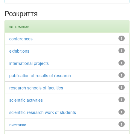
Розкриття
за темами
conferences
1
exhibitions
1
international projects
1
publication of results of research
1
research schools of faculties
1
scientific activities
1
scientific-research work of students
1
виставки
1