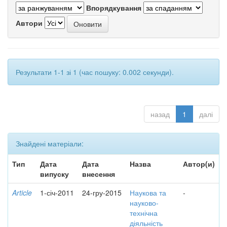
Впорядкування
Автори
Результати 1-1 зі 1 (час пошуку: 0.002 секунди).
назад
1
далі
Знайдені матеріали:
Тип
Дата
Дата
Назва
Автор(и)
випуску
внесення
Article
1-січ-2011
24-гру-2015
Наукова та
-
науково-
технічна
діяльність