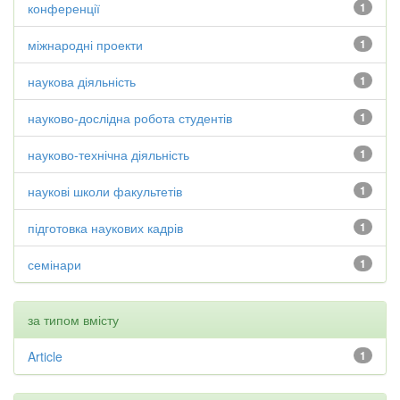
конференції
1
міжнародні проекти
1
наукова діяльність
1
науково-дослідна робота студентів
1
науково-технічна діяльність
1
наукові школи факультетів
1
підготовка наукових кадрів
1
семінари
1
за типом вмісту
Article
1