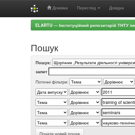
Домівка
Перегляд
Довідка
Skip
ELARTU — Інституційний репозитарій ТНТУ ім
navigation
Пошук
Пошук:
запит
Поточні фільтри:
Почати новий пошук