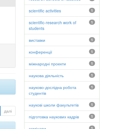
scientific activities
1
scientific-research work of
1
students
виставки
1
конференції
1
міжнародні проекти
1
наукова діяльність
1
науково-дослідна робота
1
студентів
наукові школи факультетів
1
далі
підготовка наукових кадрів
1
семінари
1