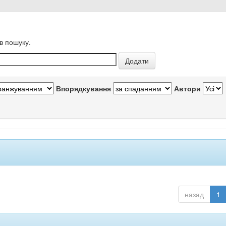
в пошуку.
Впорядкування
Автори
назад
1