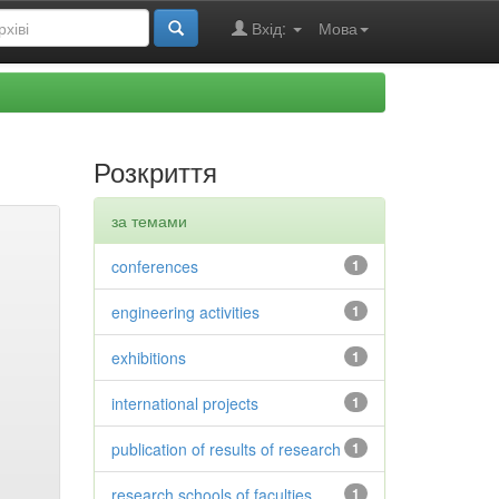
Вхід:
Мова
Розкриття
за темами
conferences
1
engineering activities
1
exhibitions
1
international projects
1
publication of results of research
1
research schools of faculties
1