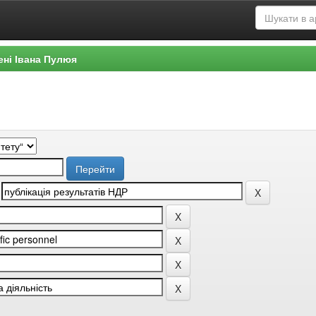
ені Івана Пулюя