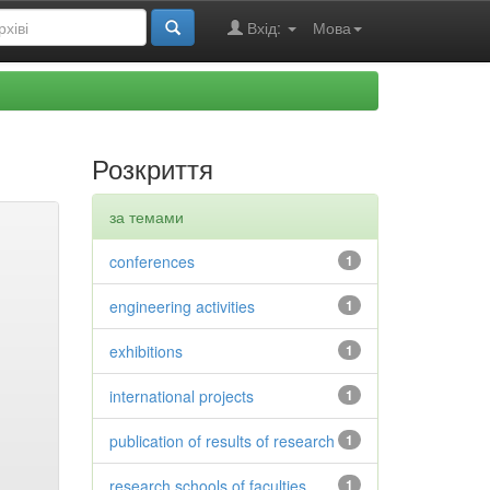
Вхід:
Мова
Розкриття
за темами
conferences
1
engineering activities
1
exhibitions
1
international projects
1
publication of results of research
1
research schools of faculties
1