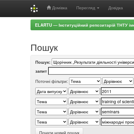
Домівка
Перегляд
Довідка
Skip
ELARTU — Інституційний репозитарій ТНТУ ім
navigation
Пошук
Пошук:
запит
Поточні фільтри:
Почати новий пошук