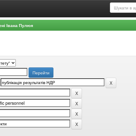
ені Івана Пулюя