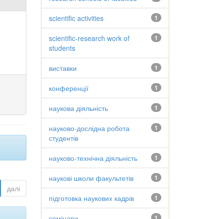
scientific activities
1
scientific-research work of
1
students
виставки
1
конференції
1
наукова діяльність
1
науково-дослідна робота
1
студентів
науково-технічна діяльність
1
наукові школи факультетів
1
далі
підготовка наукових кадрів
1
семінари
1