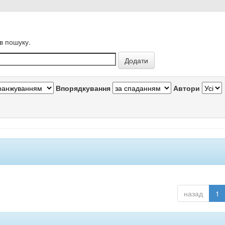
в пошуку.
Впорядкування
Автори
назад
1