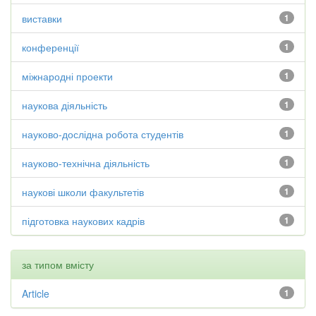
виставки
1
конференції
1
міжнародні проекти
1
наукова діяльність
1
науково-дослідна робота студентів
1
науково-технічна діяльність
1
наукові школи факультетів
1
підготовка наукових кадрів
1
за типом вмісту
Article
1