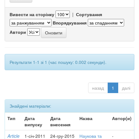
Вивести на сторінку
|
Сортування
Впорядкування
Автори
Результати 1-1 зі 1 (час пошуку: 0.002 секунди).
назад
1
далі
Знайдені матеріали:
Тип
Дата
Дата
Назва
Автор(и)
випуску
внесення
Article
1-січ-2011
24-гру-2015
Наукова та
-