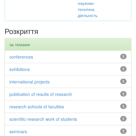
науково-
технічна
діяльність
Розкриття
за темами
conferences
1
exhibitions
1
international projects
1
publication of results of research
1
research schools of faculties
1
scientific-research work of students
1
seminars
1