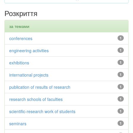
Розкриття
за темами
conferences
1
engineering activities
1
exhibitions
1
international projects
1
publication of results of research
1
research schools of faculties
1
scientific-research work of students
1
seminars
1