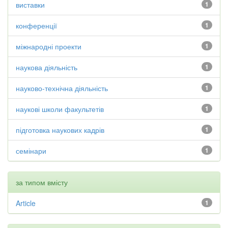
виставки
1
конференції
1
міжнародні проекти
1
наукова діяльність
1
науково-технічна діяльність
1
наукові школи факультетів
1
підготовка наукових кадрів
1
семінари
1
за типом вмісту
Article
1