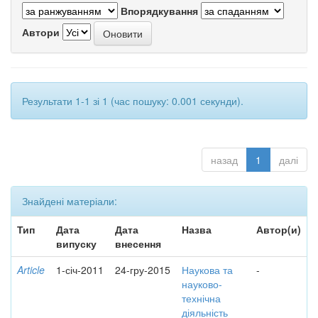
Впорядкування
Автори
Результати 1-1 зі 1 (час пошуку: 0.001 секунди).
назад
1
далі
Знайдені матеріали:
Тип
Дата
Дата
Назва
Автор(и)
випуску
внесення
Article
1-січ-2011
24-гру-2015
Наукова та
-
науково-
технічна
діяльність