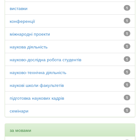
виставки
1
конференції
1
міжнародні проекти
1
наукова діяльність
1
науково-дослідна робота студентів
1
науково-технічна діяльність
1
наукові школи факультетів
1
підготовка наукових кадрів
1
семінари
1
за мовами