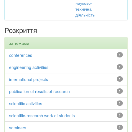
науково-
технічна
діяльність
Розкриття
за темами
conferences
1
engineering activities
1
international projects
1
publication of results of research
1
scientific activities
1
scientific-research work of students
1
seminars
1