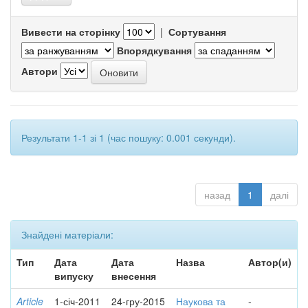
Вивести на сторінку
|
Сортування
Впорядкування
Автори
Результати 1-1 зі 1 (час пошуку: 0.001 секунди).
назад
1
далі
Знайдені матеріали:
Тип
Дата
Дата
Назва
Автор(и)
випуску
внесення
Article
1-січ-2011
24-гру-2015
Наукова та
-