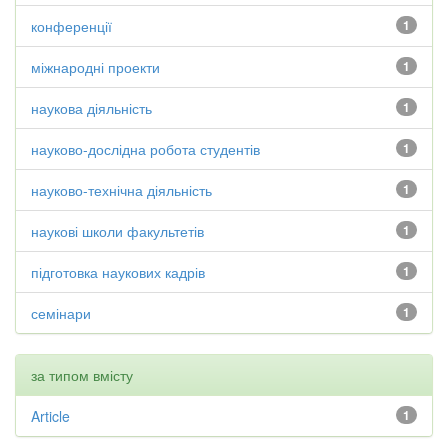
конференції
1
міжнародні проекти
1
наукова діяльність
1
науково-дослідна робота студентів
1
науково-технічна діяльність
1
наукові школи факультетів
1
підготовка наукових кадрів
1
семінари
1
за типом вмісту
Article
1