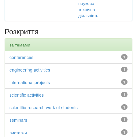
науково-
технічна
діяльність
Розкриття
за темами
conferences
1
engineering activities
1
international projects
1
scientific activities
1
scientific-research work of students
1
seminars
1
виставки
1