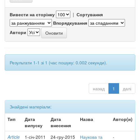
Вивести на сторінку
|
Сортування
Впорядкування
Автори
Результати 1-1 зі 1 (час пошуку: 0.002 секунди).
назад
1
далі
Знайдені матеріали:
Тип
Дата
Дата
Назва
Автор(и)
випуску
внесення
Article
1-січ-2011
24-гру-2015
Наукова та
-