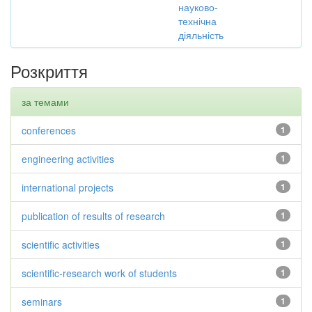
науково-
технічна
діяльність
Розкриття
за темами
conferences
1
engineering activities
1
international projects
1
publication of results of research
1
scientific activities
1
scientific-research work of students
1
seminars
1