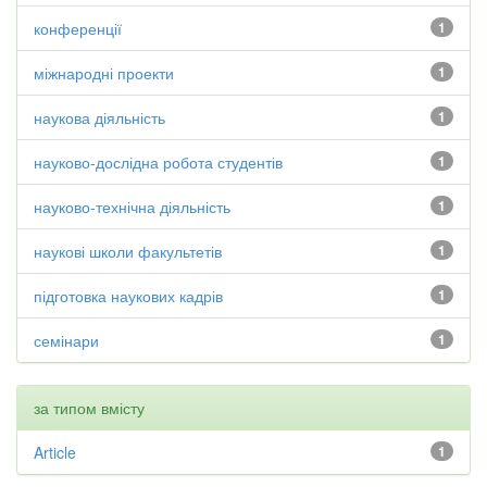
конференції
1
міжнародні проекти
1
наукова діяльність
1
науково-дослідна робота студентів
1
науково-технічна діяльність
1
наукові школи факультетів
1
підготовка наукових кадрів
1
семінари
1
за типом вмісту
Article
1