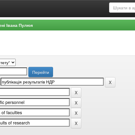
ені Івана Пулюя