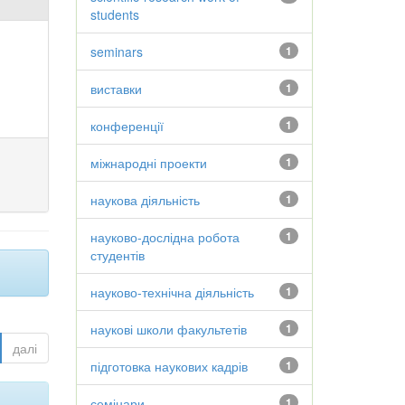
students
seminars
1
виставки
1
конференції
1
міжнародні проекти
1
наукова діяльність
1
науково-дослідна робота
1
студентів
науково-технічна діяльність
1
наукові школи факультетів
1
далі
підготовка наукових кадрів
1
семінари
1