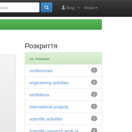
Вхід:
Мова
Розкриття
за темами
conferences
1
engineering activities
1
exhibitions
1
international projects
1
scientific activities
1
scientific-research work of
1