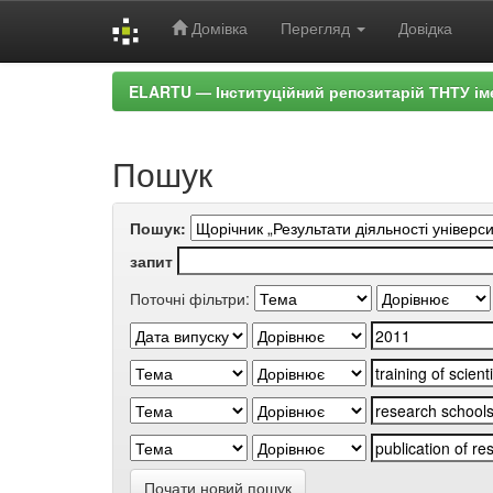
Домівка
Перегляд
Довідка
Skip
ELARTU — Інституційний репозитарій ТНТУ ім
navigation
Пошук
Пошук:
запит
Поточні фільтри:
Почати новий пошук