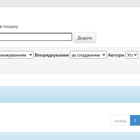
в пошуку.
Впорядкування
Автори
назад
1