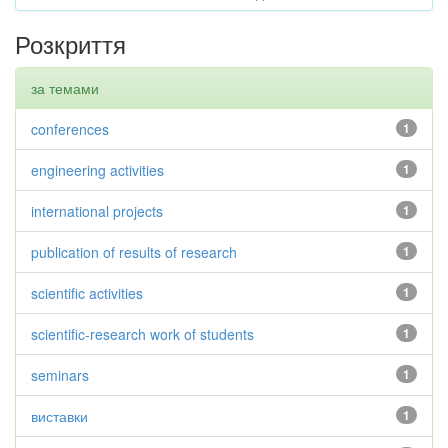
Розкриття
за темами
conferences
1
engineering activities
1
international projects
1
publication of results of research
1
scientific activities
1
scientific-research work of students
1
seminars
1
виставки
1