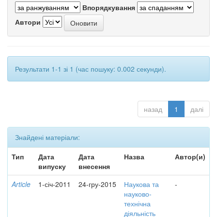
Впорядкування
Автори
Результати 1-1 зі 1 (час пошуку: 0.002 секунди).
назад
1
далі
Знайдені матеріали:
Тип
Дата
Дата
Назва
Автор(и)
випуску
внесення
Article
1-січ-2011
24-гру-2015
Наукова та
-
науково-
технічна
діяльність