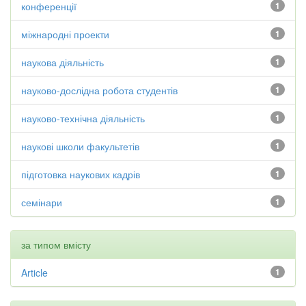
конференції
1
міжнародні проекти
1
наукова діяльність
1
науково-дослідна робота студентів
1
науково-технічна діяльність
1
наукові школи факультетів
1
підготовка наукових кадрів
1
семінари
1
за типом вмісту
Article
1