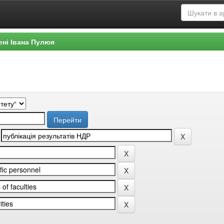
ені Івана Пулюя