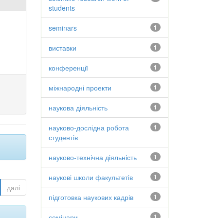
students
seminars
1
виставки
1
конференції
1
міжнародні проекти
1
наукова діяльність
1
науково-дослідна робота
1
студентів
науково-технічна діяльність
1
наукові школи факультетів
1
далі
підготовка наукових кадрів
1
семінари
1