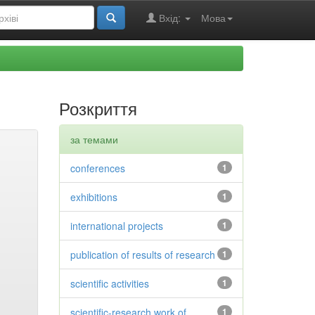
Вхід:
Мова
Розкриття
за темами
conferences
1
exhibitions
1
international projects
1
publication of results of research
1
scientific activities
1
scientific-research work of
1