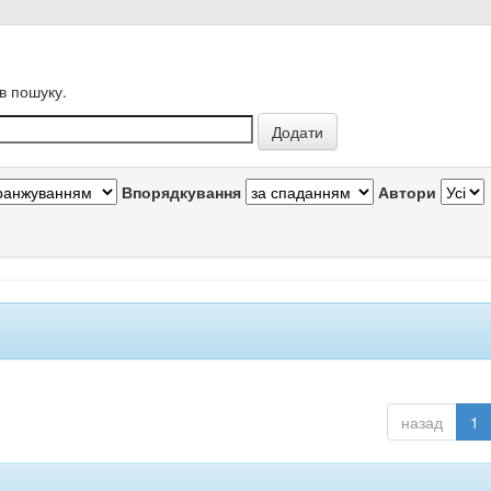
в пошуку.
Впорядкування
Автори
назад
1