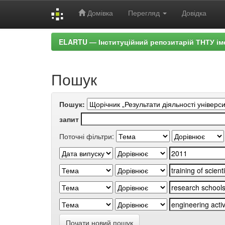
Домівка
Перегляд
Довідка
Skip
ELARTU — Інституційний репозитарій ТНТУ ім
navigation
Пошук
Пошук:
запит
Поточні фільтри:
Почати новий пошук