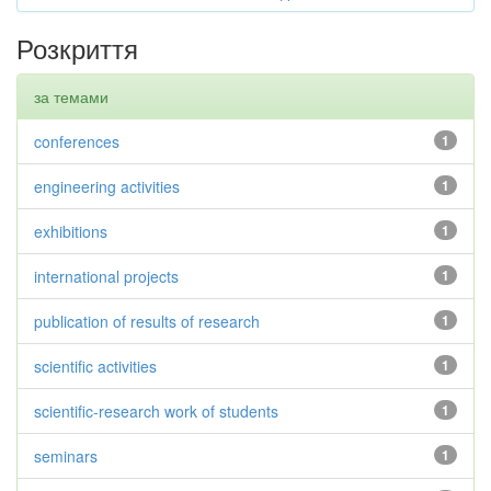
Розкриття
за темами
conferences
1
engineering activities
1
exhibitions
1
international projects
1
publication of results of research
1
scientific activities
1
scientific-research work of students
1
seminars
1