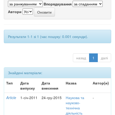
Впорядкування
Автори
Результати 1-1 зі 1 (час пошуку: 0.001 секунди).
назад
1
далі
Знайдені матеріали:
Тип
Дата
Дата
Назва
Автор(и)
випуску
внесення
Article
1-січ-2011
24-гру-2015
Наукова та
-
науково-
технічна
діяльність