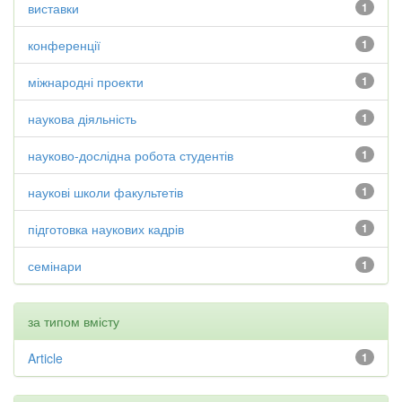
виставки
1
конференції
1
міжнародні проекти
1
наукова діяльність
1
науково-дослідна робота студентів
1
наукові школи факультетів
1
підготовка наукових кадрів
1
семінари
1
за типом вмісту
Article
1