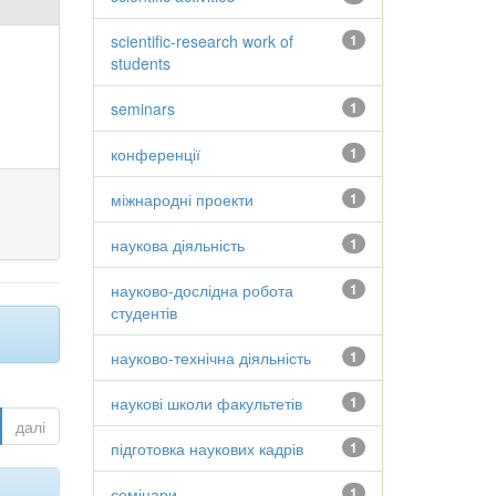
scientific-research work of
1
students
seminars
1
конференції
1
міжнародні проекти
1
наукова діяльність
1
науково-дослідна робота
1
студентів
науково-технічна діяльність
1
наукові школи факультетів
1
далі
підготовка наукових кадрів
1
семінари
1