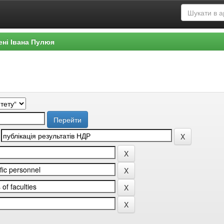
ені Івана Пулюя