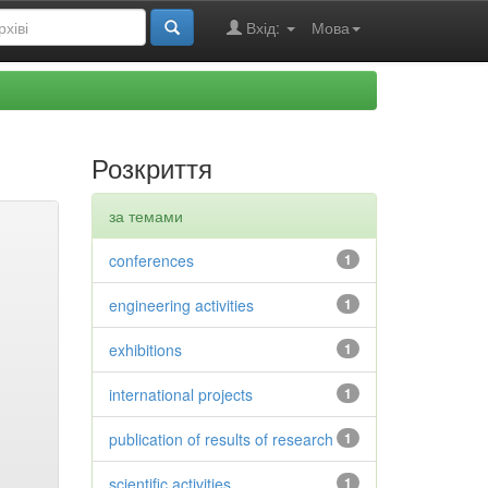
Вхід:
Мова
Розкриття
за темами
conferences
1
engineering activities
1
exhibitions
1
international projects
1
publication of results of research
1
scientific activities
1