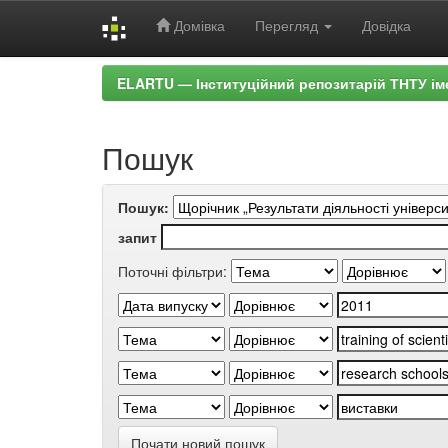
Домівка
Перегляд
Довідка
Skip
ELARTU — Інституційний репозитарій ТНТУ ім
navigation
Пошук
Пошук:
запит
Поточні фільтри:
Почати новий пошук