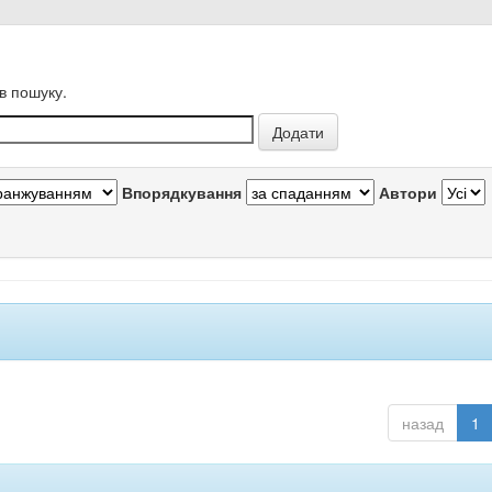
в пошуку.
Впорядкування
Автори
назад
1