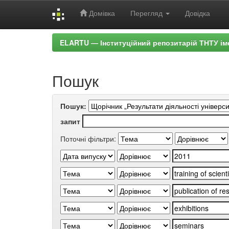
Домівка
Перегляд
Довідка
Skip
ELARTU — Інституційний репозитарій ТНТУ ім
navigation
Пошук
Пошук:
запит
Поточні фільтри: