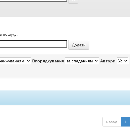
в пошуку.
Впорядкування
Автори
назад
1