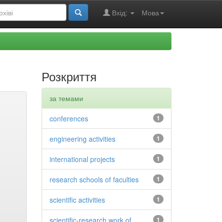
Вхід:
Мова
Розкриття
за темами
conferences
1
engineering activities
1
international projects
1
research schools of faculties
1
scientific activities
1
scientific-research work of
1