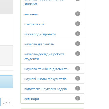
students
виставки
1
конференції
1
міжнародні проекти
1
наукова діяльність
1
науково-дослідна робота
1
студентів
науково-технічна діяльність
1
наукові школи факультетів
1
підготовка наукових кадрів
1
семінари
1
далі