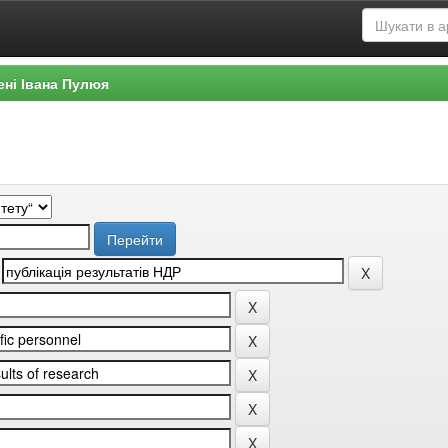
ені Івана Пулюя