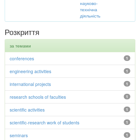
науково-
технічна
діяльність
Розкриття
за темами
conferences
1
engineering activities
1
international projects
1
research schools of faculties
1
scientific activities
1
scientific-research work of students
1
seminars
1