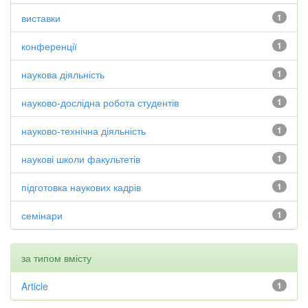
виставки
1
конференції
1
наукова діяльність
1
науково-дослідна робота студентів
1
науково-технічна діяльність
1
наукові школи факультетів
1
підготовка наукових кадрів
1
семінари
1
за типом вмісту
Article
1