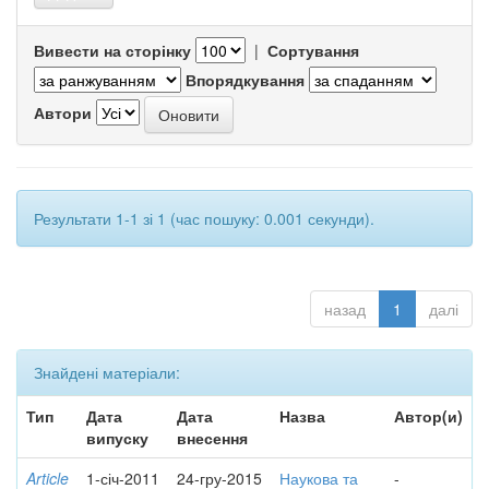
Вивести на сторінку
|
Сортування
Впорядкування
Автори
Результати 1-1 зі 1 (час пошуку: 0.001 секунди).
назад
1
далі
Знайдені матеріали:
Тип
Дата
Дата
Назва
Автор(и)
випуску
внесення
Article
1-січ-2011
24-гру-2015
Наукова та
-