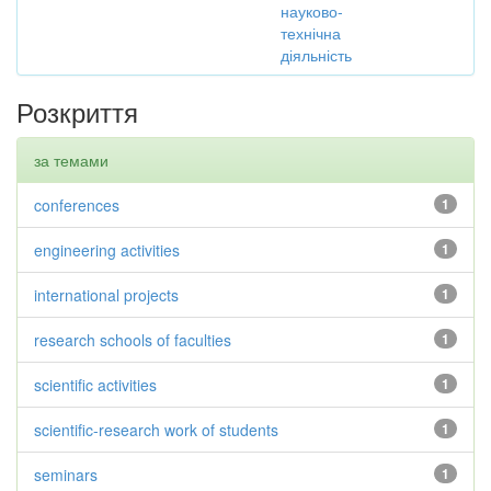
науково-
технічна
діяльність
Розкриття
за темами
conferences
1
engineering activities
1
international projects
1
research schools of faculties
1
scientific activities
1
scientific-research work of students
1
seminars
1