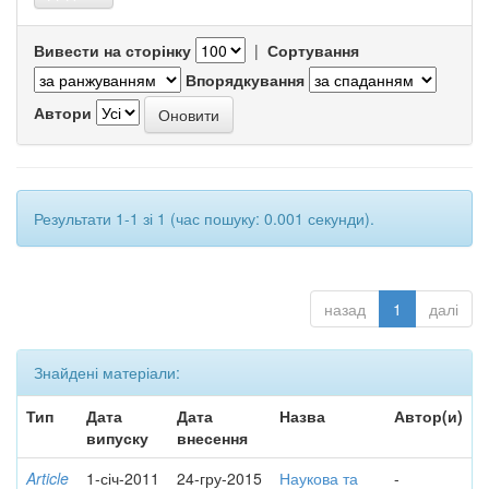
Вивести на сторінку
|
Сортування
Впорядкування
Автори
Результати 1-1 зі 1 (час пошуку: 0.001 секунди).
назад
1
далі
Знайдені матеріали:
Тип
Дата
Дата
Назва
Автор(и)
випуску
внесення
Article
1-січ-2011
24-гру-2015
Наукова та
-