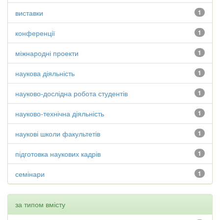
виставки
1
конференції
1
міжнародні проекти
1
наукова діяльність
1
науково-дослідна робота студентів
1
науково-технічна діяльність
1
наукові школи факультетів
1
підготовка наукових кадрів
1
семінари
1
за типом вмісту