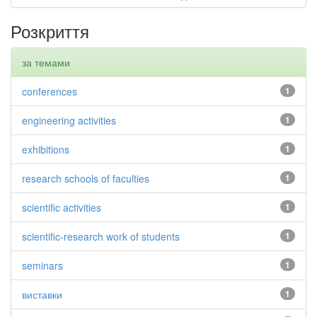
Розкриття
за темами
conferences
1
engineering activities
1
exhibitions
1
research schools of faculties
1
scientific activities
1
scientific-research work of students
1
seminars
1
виставки
1