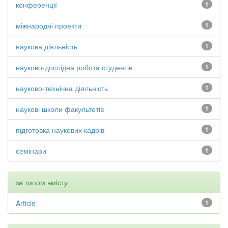
конференції
1
міжнародні проекти
1
наукова діяльність
1
науково-дослідна робота студентів
1
науково-технічна діяльність
1
наукові школи факультетів
1
підготовка наукових кадрів
1
семінари
1
за типом вмісту
Article
1