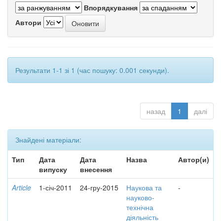
Впорядкування
Автори
Результати 1-1 зі 1 (час пошуку: 0.001 секунди).
назад
1
далі
Знайдені матеріали:
Тип
Дата
Дата
Назва
Автор(и)
випуску
внесення
Article
1-січ-2011
24-гру-2015
Наукова та
-
науково-
технічна
діяльність