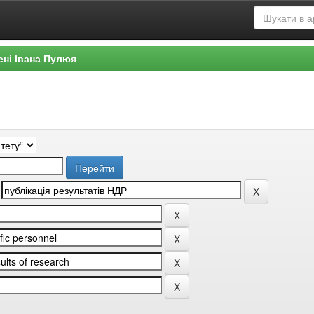
ені Івана Пулюя