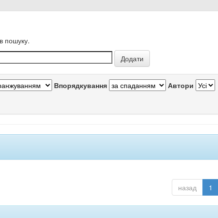
в пошуку.
Впорядкування
Автори
назад
1