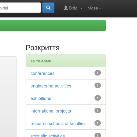
Вхід:
Мова
Розкриття
за темами
conferences
1
engineering activities
1
exhibitions
1
international projects
1
research schools of faculties
1
scientific activities
1