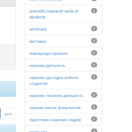
scientific-research work of
1
students
seminars
1
виставки
1
міжнародні проекти
1
наукова діяльність
1
науково-дослідна робота
1
студентів
науково-технічна діяльність
1
наукові школи факультетів
1
далі
підготовка наукових кадрів
1
семінари
1