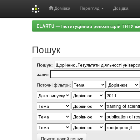
Домівка
Перегляд
Довідка
Skip
ELARTU — Інституційний репозитарій ТНТУ ім
navigation
Пошук
Пошук:
запит
Поточні фільтри:
Почати новий пошук