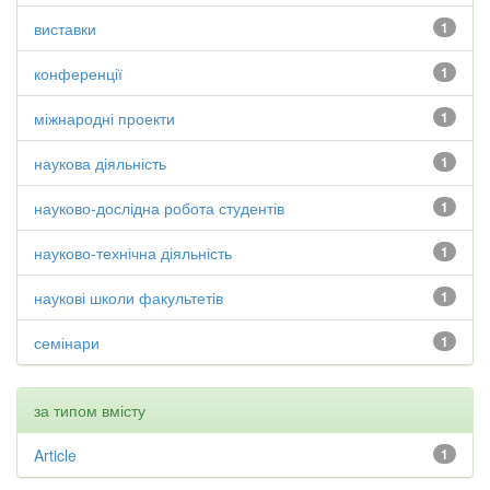
виставки
1
конференції
1
міжнародні проекти
1
наукова діяльність
1
науково-дослідна робота студентів
1
науково-технічна діяльність
1
наукові школи факультетів
1
семінари
1
за типом вмісту
Article
1