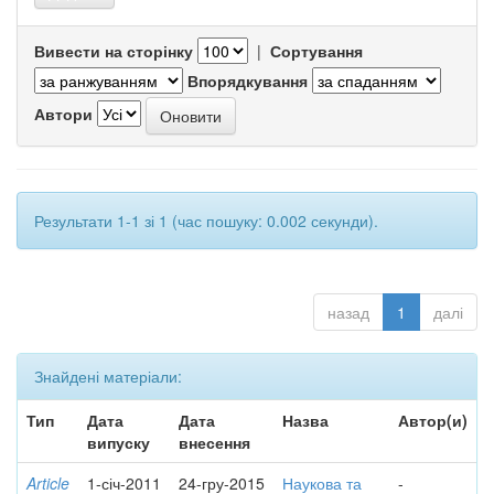
Вивести на сторінку
|
Сортування
Впорядкування
Автори
Результати 1-1 зі 1 (час пошуку: 0.002 секунди).
назад
1
далі
Знайдені матеріали:
Тип
Дата
Дата
Назва
Автор(и)
випуску
внесення
Article
1-січ-2011
24-гру-2015
Наукова та
-