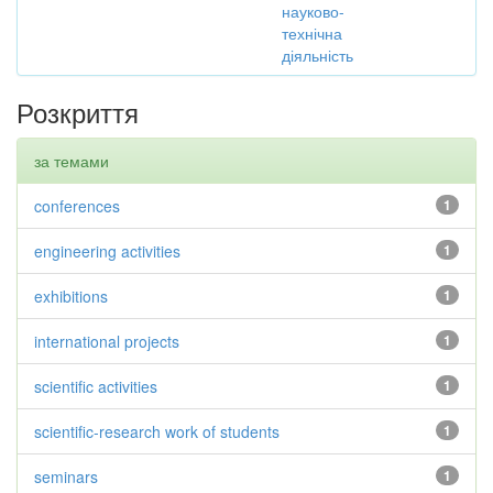
науково-
технічна
діяльність
Розкриття
за темами
conferences
1
engineering activities
1
exhibitions
1
international projects
1
scientific activities
1
scientific-research work of students
1
seminars
1