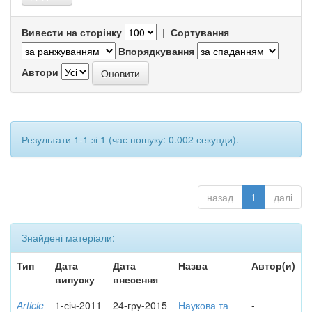
Вивести на сторінку
|
Сортування
Впорядкування
Автори
Результати 1-1 зі 1 (час пошуку: 0.002 секунди).
назад
1
далі
Знайдені матеріали:
Тип
Дата
Дата
Назва
Автор(и)
випуску
внесення
Article
1-січ-2011
24-гру-2015
Наукова та
-