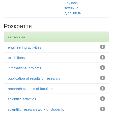
науково-
технічна
діяльність
Розкриття
за темами
engineering activities
1
exhibitions
1
international projects
1
publication of results of research
1
research schools of faculties
1
scientific activities
1
scientific-research work of students
1