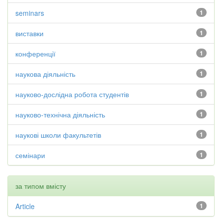
seminars
1
виставки
1
конференції
1
наукова діяльність
1
науково-дослідна робота студентів
1
науково-технічна діяльність
1
наукові школи факультетів
1
семінари
1
за типом вмісту
Article
1