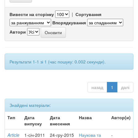
Вивести на сторінку
|
Сортування
Впорядкування
Автори
Результати 1-1 зі 1 (час пошуку: 0.002 секунди).
назад
1
далі
Знайдені матеріали:
Тип
Дата
Дата
Назва
Автор(и)
випуску
внесення
Article
1-січ-2011
24-гру-2015
Наукова та
-