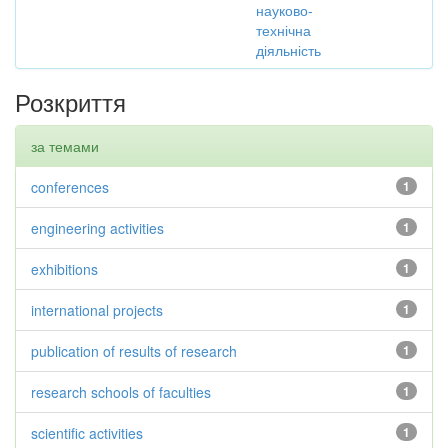
науково-
технічна
діяльність
Розкриття
за темами
conferences
1
engineering activities
1
exhibitions
1
international projects
1
publication of results of research
1
research schools of faculties
1
scientific activities
1