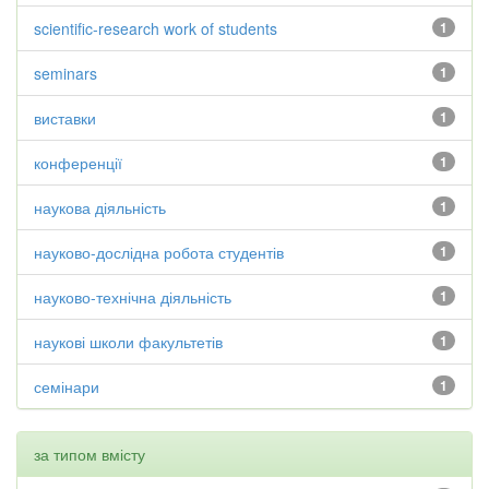
scientific-research work of students
1
seminars
1
виставки
1
конференції
1
наукова діяльність
1
науково-дослідна робота студентів
1
науково-технічна діяльність
1
наукові школи факультетів
1
семінари
1
за типом вмісту