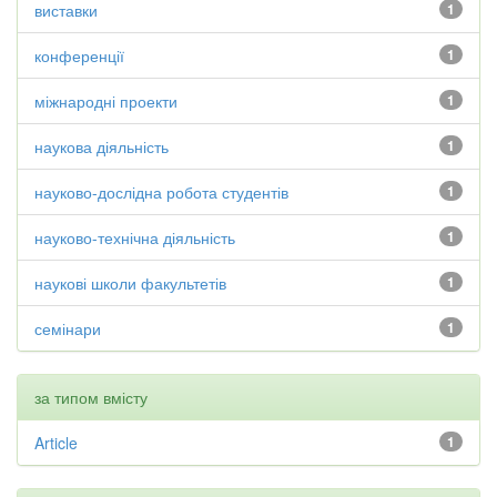
виставки
1
конференції
1
міжнародні проекти
1
наукова діяльність
1
науково-дослідна робота студентів
1
науково-технічна діяльність
1
наукові школи факультетів
1
семінари
1
за типом вмісту
Article
1