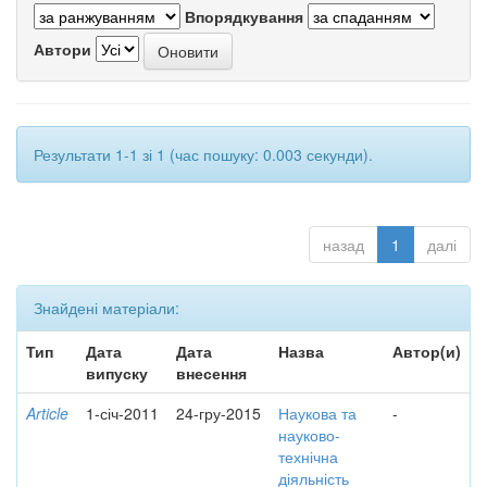
Впорядкування
Автори
Результати 1-1 зі 1 (час пошуку: 0.003 секунди).
назад
1
далі
Знайдені матеріали:
Тип
Дата
Дата
Назва
Автор(и)
випуску
внесення
Article
1-січ-2011
24-гру-2015
Наукова та
-
науково-
технічна
діяльність