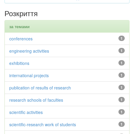
Розкриття
за темами
conferences
1
engineering activities
1
exhibitions
1
international projects
1
publication of results of research
1
research schools of faculties
1
scientific activities
1
scientific-research work of students
1