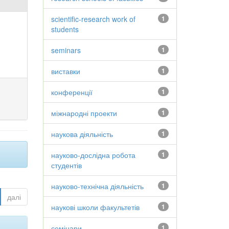
scientific-research work of
1
students
seminars
1
виставки
1
конференції
1
міжнародні проекти
1
наукова діяльність
1
науково-дослідна робота
1
студентів
науково-технічна діяльність
1
далі
наукові школи факультетів
1
семінари
1