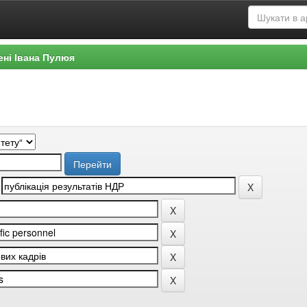
ені Івана Пулюя