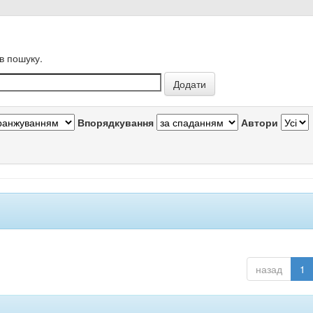
в пошуку.
Впорядкування
Автори
назад
1