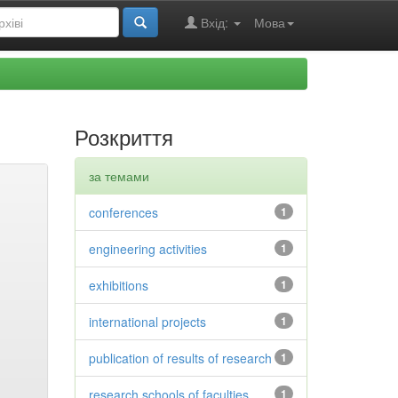
Вхід:
Мова
Розкриття
за темами
conferences
1
engineering activities
1
exhibitions
1
international projects
1
publication of results of research
1
research schools of faculties
1