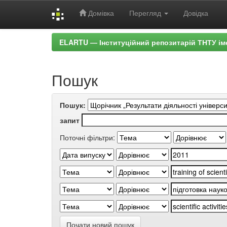
Домівка
Перегляд
Довідка
Skip
ELARTU — Інституційний репозитарій ТНТУ ім
navigation
Пошук
Пошук:
запит
Поточні фільтри:
Почати новий пошук