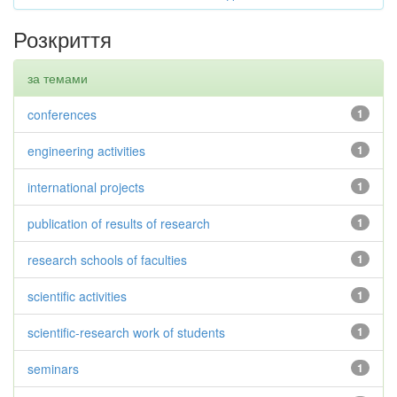
Розкриття
за темами
conferences
1
engineering activities
1
international projects
1
publication of results of research
1
research schools of faculties
1
scientific activities
1
scientific-research work of students
1
seminars
1