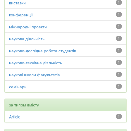
виставки
1
конференції
1
міжнародні проекти
1
наукова діяльність
1
науково-дослідна робота студентів
1
науково-технічна діяльність
1
наукові школи факультетів
1
семінари
1
за типом вмісту
Article
1