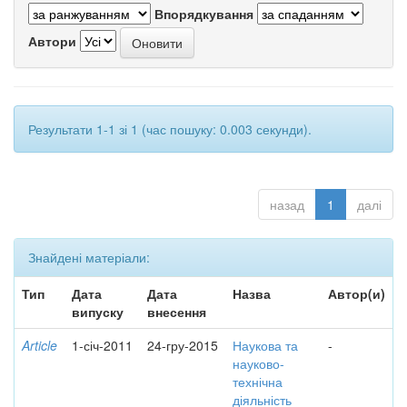
Впорядкування
Автори
Результати 1-1 зі 1 (час пошуку: 0.003 секунди).
назад
1
далі
Знайдені матеріали:
Тип
Дата
Дата
Назва
Автор(и)
випуску
внесення
Article
1-січ-2011
24-гру-2015
Наукова та
-
науково-
технічна
діяльність