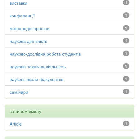
виставки
1
конференції
1
міжнародні проекти
1
наукова діяльність
1
науково-дослідна робота студентів
1
науково-технічна діяльність
1
наукові школи факультетів
1
семінари
1
за типом вмісту
Article
1