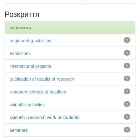
Розкриття
за темами
engineering activities
1
exhibitions
1
international projects
1
publication of results of research
1
research schools of faculties
1
scientific activities
1
scientific-research work of students
1
seminars
1