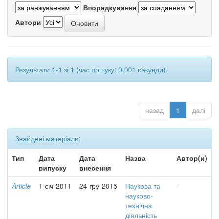
Впорядкування
Автори
Результати 1-1 зі 1 (час пошуку: 0.001 секунди).
назад
1
далі
Знайдені матеріали:
Тип
Дата
Дата
Назва
Автор(и)
випуску
внесення
Article
1-січ-2011
24-гру-2015
Наукова та
-
науково-
технічна
діяльність