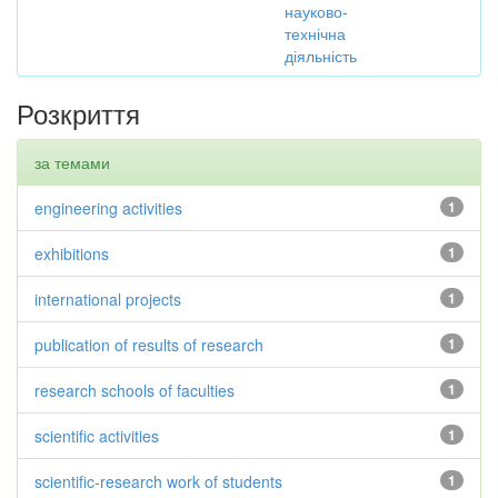
науково-
технічна
діяльність
Розкриття
за темами
engineering activities
1
exhibitions
1
international projects
1
publication of results of research
1
research schools of faculties
1
scientific activities
1
scientific-research work of students
1