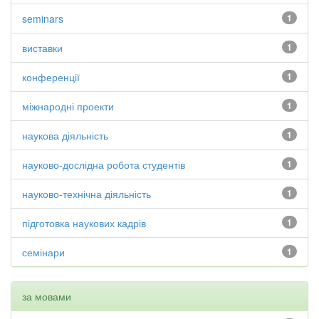
seminars
1
виставки
1
конференції
1
міжнародні проекти
1
наукова діяльність
1
науково-дослідна робота студентів
1
науково-технічна діяльність
1
підготовка наукових кадрів
1
семінари
1
за мовами