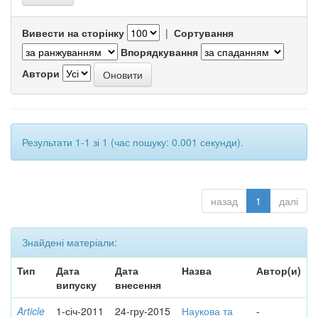
Вивести на сторінку
|
Сортування
Впорядкування
Автори
Результати 1-1 зі 1 (час пошуку: 0.001 секунди).
назад
1
далі
Знайдені матеріали:
Тип
Дата
Дата
Назва
Автор(и)
випуску
внесення
Article
1-січ-2011
24-гру-2015
Наукова та
-