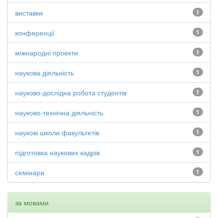
виставки
1
конференції
1
міжнародні проекти
1
наукова діяльність
1
науково-дослідна робота студентів
1
науково-технічна діяльність
1
наукові школи факультетів
1
підготовка наукових кадрів
1
семінари
1
за мовами