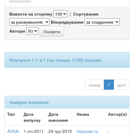
Вивести на сторінку
|
Сортування
Впорядкування
Автори
Результати 1-1 зі 1 (час пошуку: 0.002 секунди).
назад
1
далі
Знайдені матеріали:
Тип
Дата
Дата
Назва
Автор(и)
випуску
внесення
Article
1-січ-2011
24-гру-2015
Наукова та
-