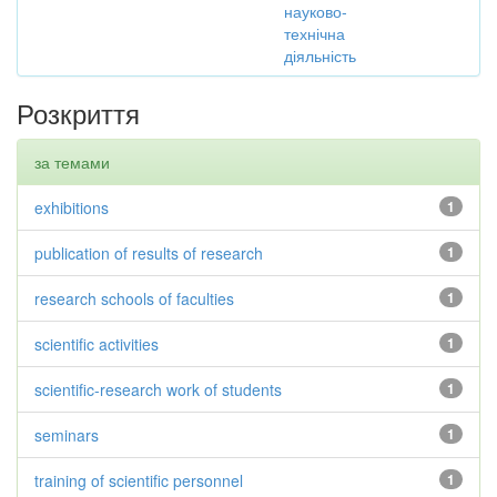
науково-
технічна
діяльність
Розкриття
за темами
exhibitions
1
publication of results of research
1
research schools of faculties
1
scientific activities
1
scientific-research work of students
1
seminars
1
training of scientific personnel
1