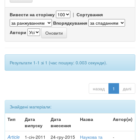
Вивести на сторінку
|
Сортування
Впорядкування
Автори
Результати 1-1 зі 1 (час пошуку: 0.003 секунди).
назад
1
далі
Знайдені матеріали:
Тип
Дата
Дата
Назва
Автор(и)
випуску
внесення
Article
1-січ-2011
24-гру-2015
Наукова та
-