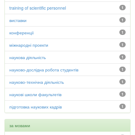
training of scientific personnel
1
виставки
1
конференції
1
міжнародні проекти
1
наукова діяльність
1
науково-дослідна робота студентів
1
науково-технічна діяльність
1
наукові школи факультетів
1
підготовка наукових кадрів
1
за мовами