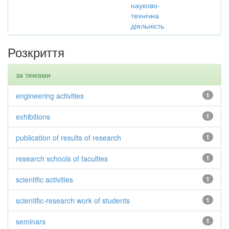
науково-
технічна
діяльність
Розкриття
за темами
engineering activities
1
exhibitions
1
publication of results of research
1
research schools of faculties
1
scientific activities
1
scientific-research work of students
1
seminars
1