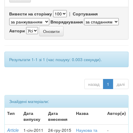
Вивести на сторінку
|
Сортування
Впорядкування
Автори
Результати 1-1 зі 1 (час пошуку: 0.003 секунди).
назад
1
далі
Знайдені матеріали:
Тип
Дата
Дата
Назва
Автор(и)
випуску
внесення
Article
1-січ-2011
24-гру-2015
Наукова та
-