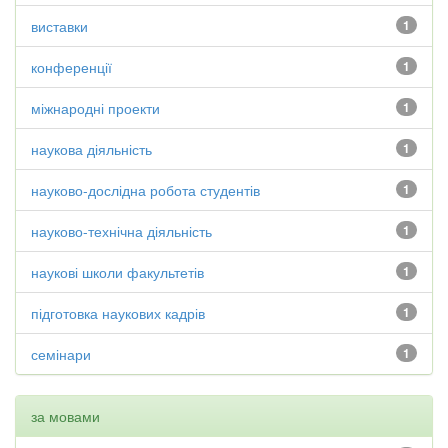
виставки
1
конференції
1
міжнародні проекти
1
наукова діяльність
1
науково-дослідна робота студентів
1
науково-технічна діяльність
1
наукові школи факультетів
1
підготовка наукових кадрів
1
семінари
1
за мовами