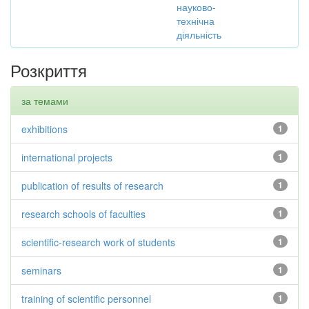
науково-
технічна
діяльність
Розкриття
за темами
exhibitions
1
international projects
1
publication of results of research
1
research schools of faculties
1
scientific-research work of students
1
seminars
1
training of scientific personnel
1