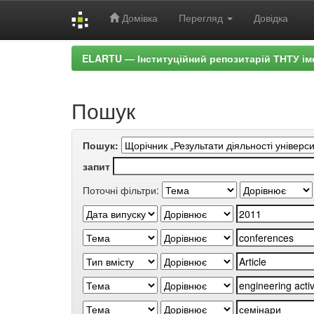
Домівка
Перегляд
Довідка
Skip
ELARTU — Інституційний репозитарій ТНТУ ім
navigation
Пошук
Пошук:
запит
Поточні фільтри: