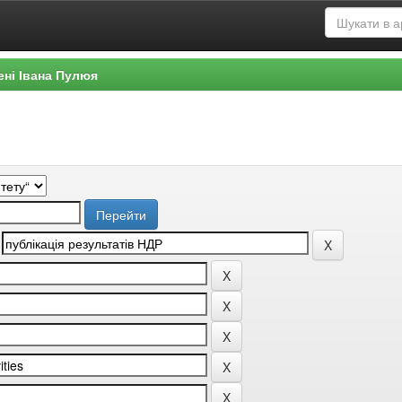
ені Івана Пулюя