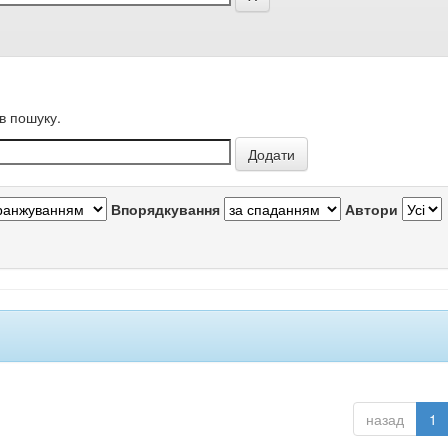
в пошуку.
Впорядкування
Автори
назад
1