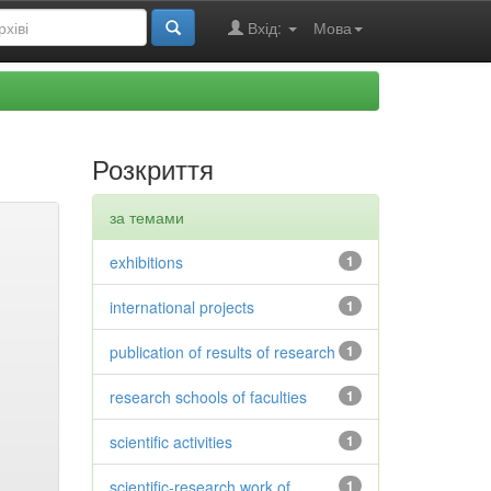
Вхід:
Мова
Розкриття
за темами
exhibitions
1
international projects
1
publication of results of research
1
research schools of faculties
1
scientific activities
1
scientific-research work of
1