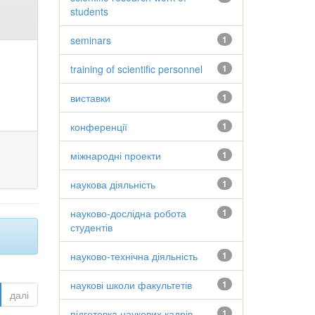
students
seminars
1
training of scientific personnel
1
виставки
1
конференції
1
міжнародні проекти
1
наукова діяльність
1
науково-дослідна робота
1
студентів
науково-технічна діяльність
1
наукові школи факультетів
1
далі
підготовка наукових кадрів
1