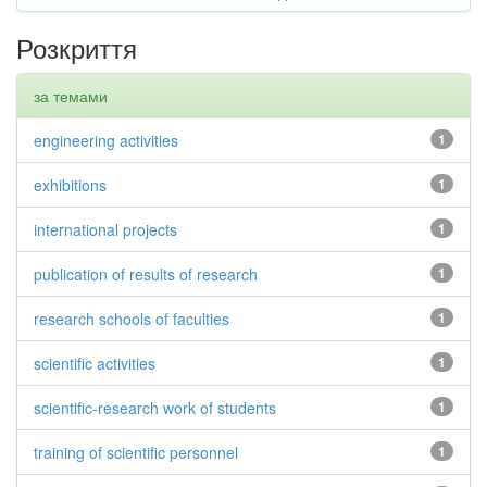
Розкриття
за темами
engineering activities
1
exhibitions
1
international projects
1
publication of results of research
1
research schools of faculties
1
scientific activities
1
scientific-research work of students
1
training of scientific personnel
1