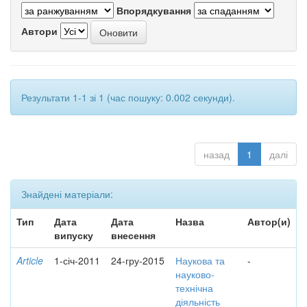
Впорядкування
Автори
Результати 1-1 зі 1 (час пошуку: 0.002 секунди).
назад
1
далі
Знайдені матеріали:
Тип
Дата
Дата
Назва
Автор(и)
випуску
внесення
Article
1-січ-2011
24-гру-2015
Наукова та
-
науково-
технічна
діяльність