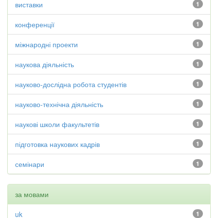
виставки
1
конференції
1
міжнародні проекти
1
наукова діяльність
1
науково-дослідна робота студентів
1
науково-технічна діяльність
1
наукові школи факультетів
1
підготовка наукових кадрів
1
семінари
1
за мовами
uk
1