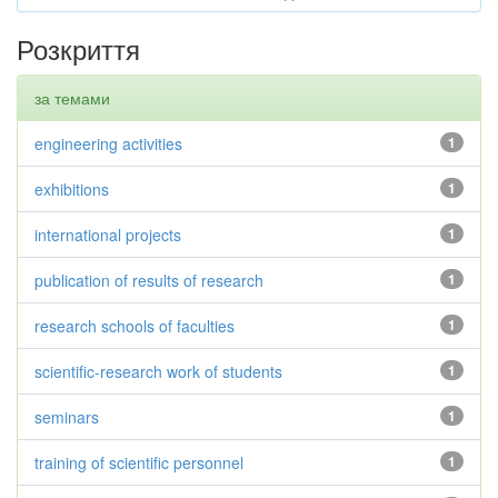
Розкриття
за темами
engineering activities
1
exhibitions
1
international projects
1
publication of results of research
1
research schools of faculties
1
scientific-research work of students
1
seminars
1
training of scientific personnel
1