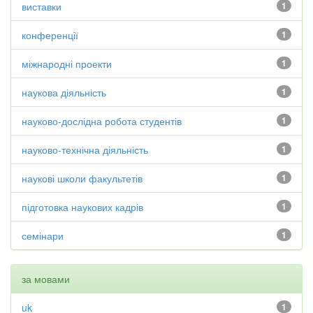
виставки
1
конференції
1
міжнародні проекти
1
наукова діяльність
1
науково-дослідна робота студентів
1
науково-технічна діяльність
1
наукові школи факультетів
1
підготовка наукових кадрів
1
семінари
1
за мовами
uk
1