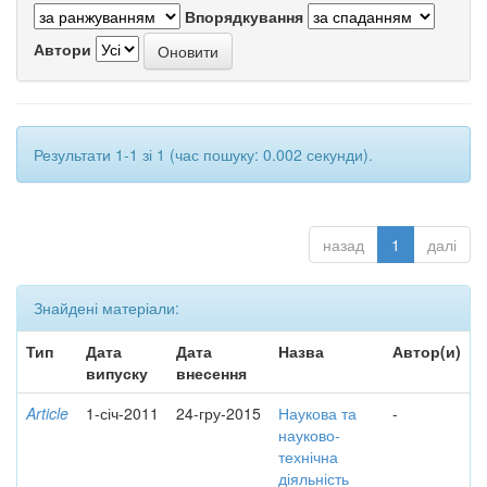
Впорядкування
Автори
Результати 1-1 зі 1 (час пошуку: 0.002 секунди).
назад
1
далі
Знайдені матеріали:
Тип
Дата
Дата
Назва
Автор(и)
випуску
внесення
Article
1-січ-2011
24-гру-2015
Наукова та
-
науково-
технічна
діяльність