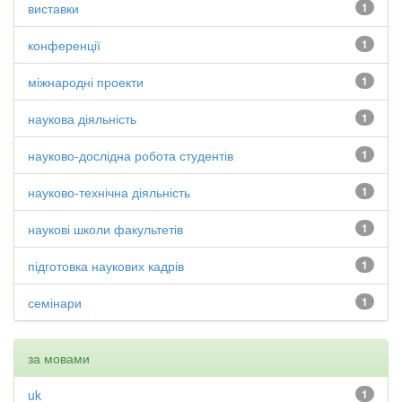
виставки
1
конференції
1
міжнародні проекти
1
наукова діяльність
1
науково-дослідна робота студентів
1
науково-технічна діяльність
1
наукові школи факультетів
1
підготовка наукових кадрів
1
семінари
1
за мовами
uk
1