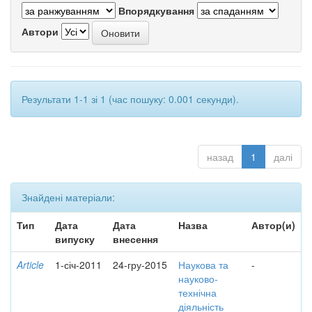
Впорядкування
Автори
Результати 1-1 зі 1 (час пошуку: 0.001 секунди).
назад
1
далі
Знайдені матеріали:
Тип
Дата
Дата
Назва
Автор(и)
випуску
внесення
Article
1-січ-2011
24-гру-2015
Наукова та
-
науково-
технічна
діяльність