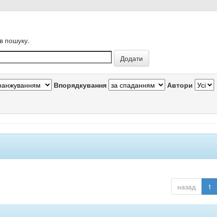
в пошуку.
Впорядкування
Автори
назад
1