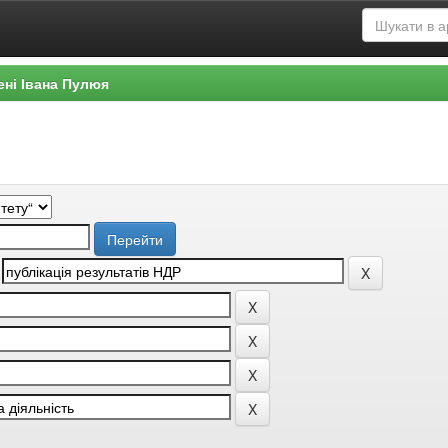
ені Івана Пулюя