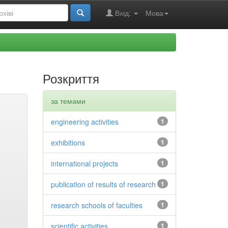
Вхід:
Мова
Розкриття
за темами
engineering activities
1
exhibitions
1
international projects
1
publication of results of research
1
research schools of faculties
1
scientific activities
1