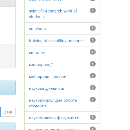
scientific-research work of
1
students
seminars
1
training of scientific personnel
1
виставки
1
конференції
1
міжнародні проекти
1
наукова діяльність
1
науково-дослідна робота
1
студентів
далі
наукові школи факультетів
1
підготовка наукових кадрів
1