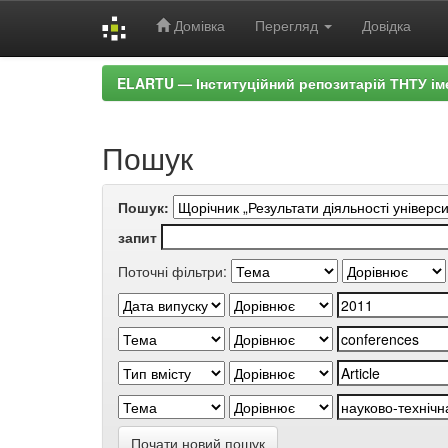
Домівка
Перегляд
Довідка
Skip
ELARTU — Інституційний репозитарій ТНТУ ім
navigation
Пошук
Пошук:
запит
Поточні фільтри:
Почати новий пошук