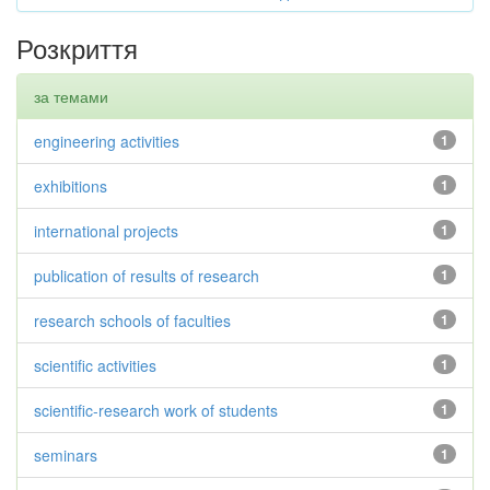
Розкриття
за темами
engineering activities
1
exhibitions
1
international projects
1
publication of results of research
1
research schools of faculties
1
scientific activities
1
scientific-research work of students
1
seminars
1