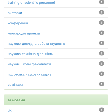
training of scientific personnel
1
виставки
1
конференції
1
міжнародні проекти
1
науково-дослідна робота студентів
1
науково-технічна діяльність
1
наукові школи факультетів
1
підготовка наукових кадрів
1
семінари
1
за мовами
uk
1