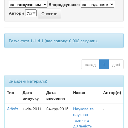
Впорядкування
Автори
Результати 1-1 зі 1 (час пошуку: 0.002 секунди).
назад
1
далі
Знайдені матеріали:
Тип
Дата
Дата
Назва
Автор(и)
випуску
внесення
Article
1-січ-2011
24-гру-2015
Наукова та
-
науково-
технічна
діяльність