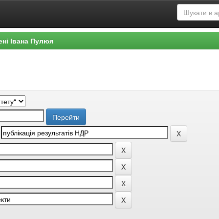
ені Івана Пулюя