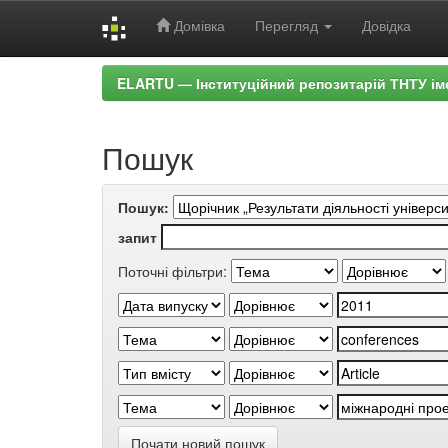
Домівка
Перегляд
Довідка
Skip
ELARTU — Інституційний репозитарій ТНТУ ім
navigation
Пошук
Пошук:
запит
Поточні фільтри:
Почати новий пошук