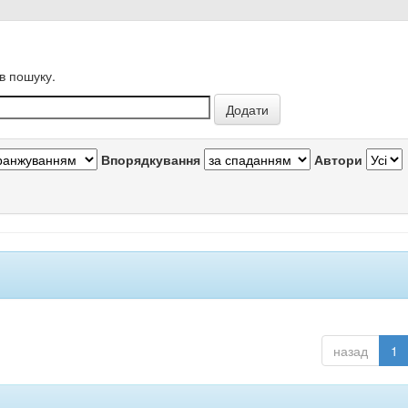
в пошуку.
Впорядкування
Автори
назад
1