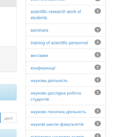
scientific-research work of
1
students
seminars
1
training of scientific personnel
1
виставки
1
конференції
1
наукова діяльність
1
науково-дослідна робота
1
студентів
науково-технічна діяльність
1
далі
наукові школи факультетів
1
підготовка наукових кадрів
1