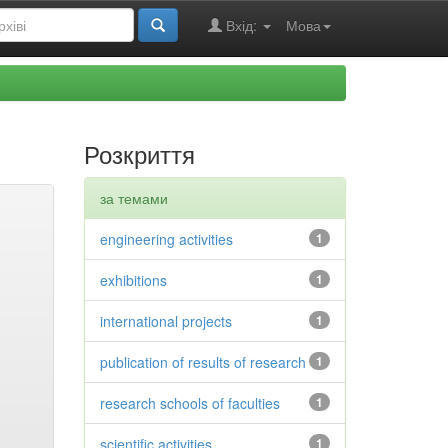
Вхід:
Мова
Розкриття
за темами
engineering activities
1
exhibitions
1
international projects
1
publication of results of research
1
research schools of faculties
1
scientific activities
1