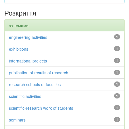
Розкриття
за темами
engineering activities
1
exhibitions
1
international projects
1
publication of results of research
1
research schools of faculties
1
scientific activities
1
scientific-research work of students
1
seminars
1