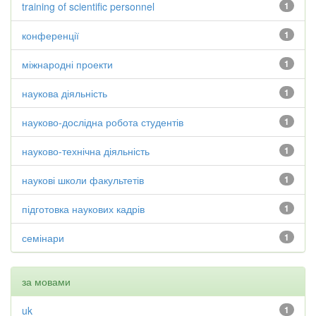
training of scientific personnel
1
конференції
1
міжнародні проекти
1
наукова діяльність
1
науково-дослідна робота студентів
1
науково-технічна діяльність
1
наукові школи факультетів
1
підготовка наукових кадрів
1
семінари
1
за мовами
uk
1