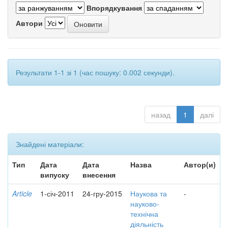
Впорядкування
Автори
Результати 1-1 зі 1 (час пошуку: 0.002 секунди).
назад
1
далі
Знайдені матеріали:
Тип
Дата
Дата
Назва
Автор(и)
випуску
внесення
Article
1-січ-2011
24-гру-2015
Наукова та
-
науково-
технічна
діяльність